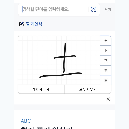
어
플
순
위
BEST
ABC