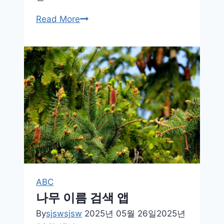
네
Read More
비
게
이
션
어
플
추
천
BEST
ABC
나무 이름 검색 앱
By
sjswsjsw
2025년 05월 26일
2025년