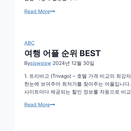
꽃
Read More
이
름
찾
기
ABC
어
여행 어플 순위 BEST
플
By
sjswsjsw
2024년 12월 30일
1. 트리바고 (Trivago) – 호텔 가격 비교
한눈에 보여주어 최저가를 찾아주는 어플입니다. 
사이트마다 제공되는 할인 정보를 자동으로 비교
여
Read More
행
어
플