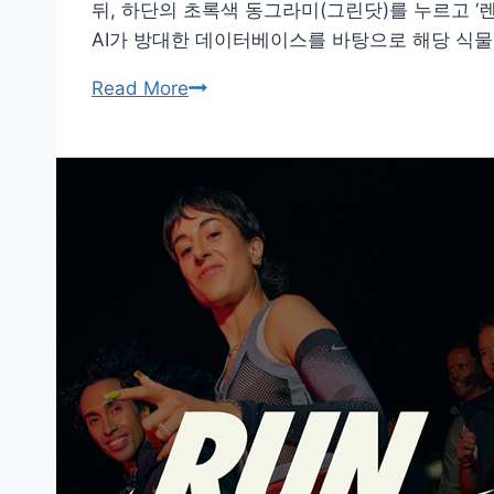
뒤, 하단의 초록색 동그라미(그린닷)를 누르고 ‘
AI가 방대한 데이터베이스를 바탕으로 해당 식
나
Read More
무
이
름
검
색
앱