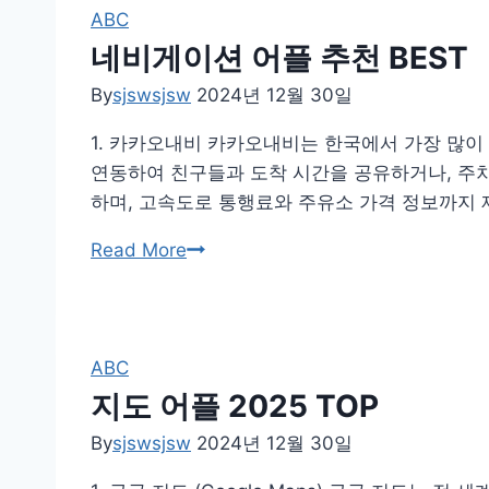
순
ABC
위
네비게이션 어플 추천 BEST
BEST
By
sjswsjsw
2024년 12월 30일
1. 카카오내비 카카오내비는 한국에서 가장 많이
연동하여 친구들과 도착 시간을 공유하거나, 주차
하며, 고속도로 통행료와 주유소 가격 정보까지 
네
Read More
비
게
이
션
ABC
어
지도 어플 2025 TOP
플
By
sjswsjsw
2024년 12월 30일
추
천