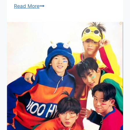
순
Read More
풍
산
부
인
과
에
서
하
이
킥
까
지
한
국
시