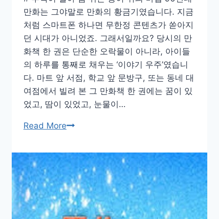
고
만화는 그야말로 만화의 황금기였습니다. 지금
있
처럼 스마트폰 하나면 무한정 콘텐츠가 쏟아지
던
던 시대가 아니었죠. 그래서일까요? 당시의 만
명
화책 한 권은 단순한 오락물이 아니라, 아이들
작
의 하루를 통째로 채우는 ‘이야기 우주’였습니
들
다. 마트 앞 서점, 학교 앞 문방구, 또는 동네 대
여점에서 빌려 본 그 만화책 한 권에는 꿈이 있
었고, 땀이 있었고, 눈물이…
드
Read More
래
곤
볼
부
터
둘
리