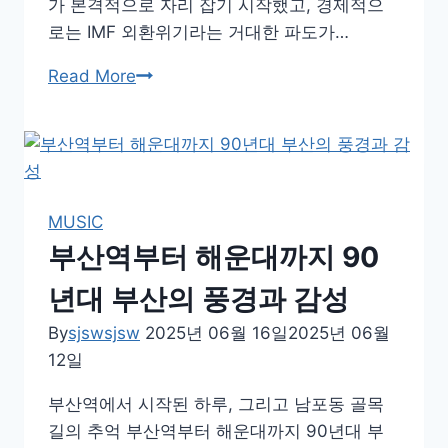
가 본격적으로 자리 잡기 시작했고, 경제적으
로는 IMF 외환위기라는 거대한 파도가…
90
Read More
년
대
한
국,
그
MUSIC
시
부산역부터 해운대까지 90
절
우
년대 부산의 풍경과 감성
리
By
sjswsjsw
2025년 06월 16일
2025년 06월
가
12일
사
랑
부산역에서 시작된 하루, 그리고 남포동 골목
한
길의 추억 부산역부터 해운대까지 90년대 부