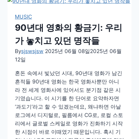
서
울,
MUSIC
그
90년대 영화의 황금기: 우리
시
절
가 놓치고 있던 명작들
우
By
sjswsjsw
2025년 06월 08일
2025년 06월
리
12일
가
사
혼돈 속에서 빛났던 시대, 90년대 영화가 남긴
랑
흔적들 90년대 영화는 한국 영화사뿐만 아니
한
라 전 세계 영화사에 있어서도 분기점 같은 시
도
기였습니다. 이 시기를 한 단어로 요약하자면
시
‘과도기’라고 할 수 있겠는데요, 왜냐하면 아날
의
로그에서 디지털로, 필름에서 CG로, 로컬 스토
풍
리에서 글로벌 스케일로 영화가 진화하기 시작
경
한 시점이 바로 이때였기 때문입니다. 혹시 기