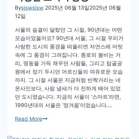
까
By
sjswsjsw
2025년 06월 13일
2025년 06월
지
12일
90
년
서울의 숨결이 달랐던 그 시절, 90년대는 어떤
대
모습이었을까요? 90년대 서울, 그 시절 우리가
부
사랑한 도시의 풍경을 떠올리면 자연스레 머릿
산
속에 그 풍경이 그려집니다. 종로의 붐비는 거
의
리, 명동을 가득 채우던 사람들, 그리고 탑골공
풍
원에서 장기 두시던 어르신들의 여유로운 모습
경
까지. 그 시절 서울은 지금처럼 반짝거리는 네
과
온사인보다, 사람 냄새가 더 진하게 배어 있었
감
던 도시였습니다. 지금의 서울이 ‘스마트’라면,
성
1990년대의 서울은 ‘정겨움’이었습니다….
90
Read More
년
대