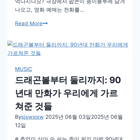
억나시나요? 극장에서 팝콘이 종이봉투에 담겨
나오고, 영화 예매는 전화를…
90
Read More
년
대
영
화
의
MUSIC
황
드래곤볼부터 둘리까지: 90
금
기:
년대 만화가 우리에게 가르
우
쳐준 것들
리
가
By
sjswsjsw
2025년 06월 03일
2025년 06월
놓
12일
치
# 추억이 살아 숨 쉬는 종이 위의 마법 90년대