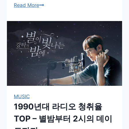
‘일
Read More
밤’에
서
‘사
랑
을
싣
고’까
지,
90
년
대
MUSIC
예
1990년대 라디오 청취율
능
의
TOP – 별밤부터 2시의 데이
모