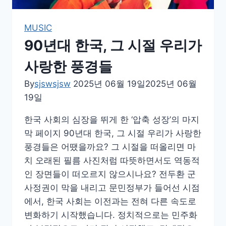
트
콤
MUSIC
의
90년대 한국, 그 시절 우리가
황
금
사랑한 풍경들
기
By
sjswsjsw
2025년 06월 19일
2025년 06월
19일
한국 사회의 심장을 뛰게 한 ‘압축 성장’의 마지
막 페이지 90년대 한국, 그 시절 우리가 사랑한
풍경들은 어땠을까요? 그 시절을 떠올리면 마
치 오래된 필름 사진처럼 따뜻하면서도 역동적
인 장면들이 떠오르지 않으시나요? 전두환 군
사정권이 막을 내리고 문민정부가 들어선 시점
에서, 한국 사회는 이전과는 전혀 다른 속도로
변화하기 시작했습니다. 정치적으로는 민주화