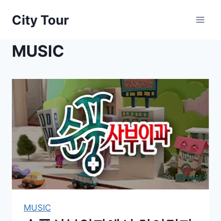
Skip
City Tour
to
content
MUSIC
MUSIC