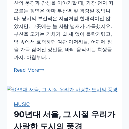
풍
산의 풍경과 감성을 이야기할 때, 가장 먼저 떠
경
오르는 장면은 아마 부산역 앞 광장일 것입니
들
다. 당시의 부산역은 지금처럼 현대적이진 않
았지만, 그곳에는 늘 사람 냄새가 가득했지요.
부산을 오가는 기차가 쉴 새 없이 들락거렸고,
역 앞에서 호객하던 여관 아저씨들, 어깨에 짐
을 가득 짊어진 상인들, 바삐 움직이는 학생들
까지. 아침부터…
부
Read More
산
역
부
터
MUSIC
해
90년대 서울, 그 시절 우리가
운
대
사랑한 도시의 풍경