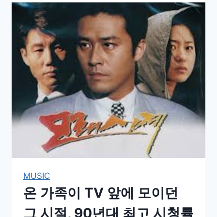
대
라
디
오
청
취
율
TOP
–
별
밤
부
터
2
MUSIC
시
온 가족이 TV 앞에 모이던
의
그 시절, 90년대 최고 시청률
데