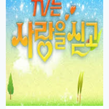
까
지:
90
년
대
만
화
가
우
리
에
게
가
르
쳐
준