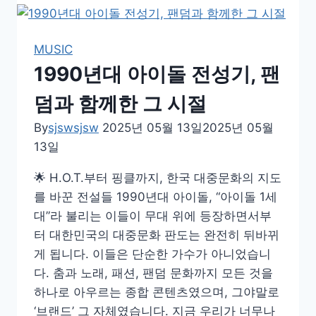
족
이
TV
MUSIC
앞
1990년대 아이돌 전성기, 팬
에
모
덤과 함께한 그 시절
이
By
sjswsjsw
2025년 05월 13일
2025년 05월
던
13일
그
시
🌟 H.O.T.부터 핑클까지, 한국 대중문화의 지도
절,
를 바꾼 전설들 1990년대 아이돌, “아이돌 1세
90
대”라 불리는 이들이 무대 위에 등장하면서부
년
터 대한민국의 대중문화 판도는 완전히 뒤바뀌
대
게 됩니다. 이들은 단순한 가수가 아니었습니
최
다. 춤과 노래, 패션, 팬덤 문화까지 모든 것을
고
하나로 아우르는 종합 콘텐츠였으며, 그야말로
시
‘브랜드’ 그 자체였습니다. 지금 우리가 너무나