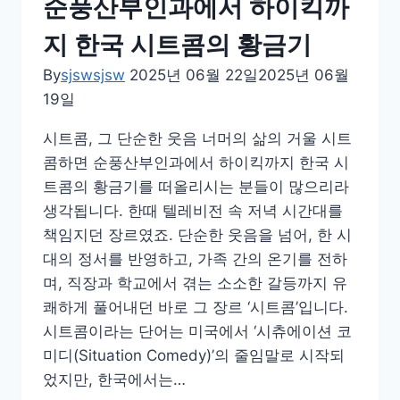
순풍산부인과에서 하이킥까
지 한국 시트콤의 황금기
By
sjswsjsw
2025년 06월 22일
2025년 06월
19일
시트콤, 그 단순한 웃음 너머의 삶의 거울 시트
콤하면 순풍산부인과에서 하이킥까지 한국 시
트콤의 황금기를 떠올리시는 분들이 많으리라
생각됩니다. 한때 텔레비전 속 저녁 시간대를
책임지던 장르였죠. 단순한 웃음을 넘어, 한 시
대의 정서를 반영하고, 가족 간의 온기를 전하
며, 직장과 학교에서 겪는 소소한 갈등까지 유
쾌하게 풀어내던 바로 그 장르 ‘시트콤’입니다.
시트콤이라는 단어는 미국에서 ‘시츄에이션 코
미디(Situation Comedy)’의 줄임말로 시작되
었지만, 한국에서는…